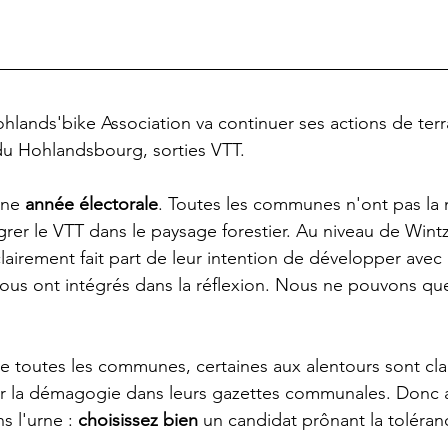
lands'bike Association va continuer ses actions de terra
du Hohlandsbourg, sorties VTT. 
une 
année électorale
. Toutes les communes n'ont pas la
grer le VTT dans le paysage forestier. Au niveau de Wint
airement fait part de leur intention de développer avec i
ous ont intégrés dans la réflexion. Nous ne pouvons qu
de toutes les communes, certaines aux alentours sont cla
uer la démagogie dans leurs gazettes communales. Donc 
s l'urne : 
choisissez bien
 un candidat prônant la toléran