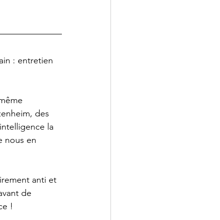
in : entretien 
 même 
zenheim, des 
ntelligence la 
e nous en 
irement anti et 
avant de 
ce !