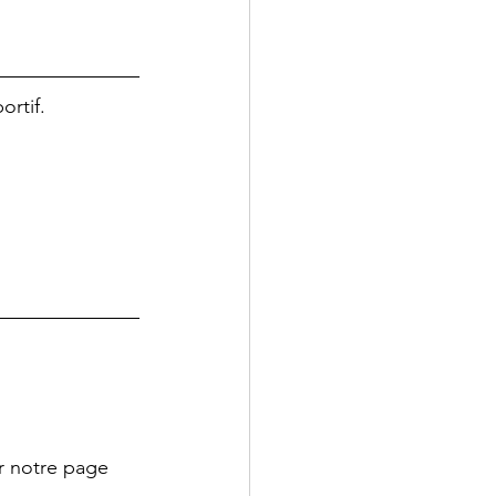
rtif.  
r notre page 